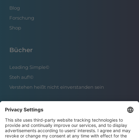
Blog
Forschung
Shop
Bücher
Leading Simple©
Steh auf!©
Verstehen heißt nicht einverstanden sein
Über das Institut
Boris Grundl
Das Team