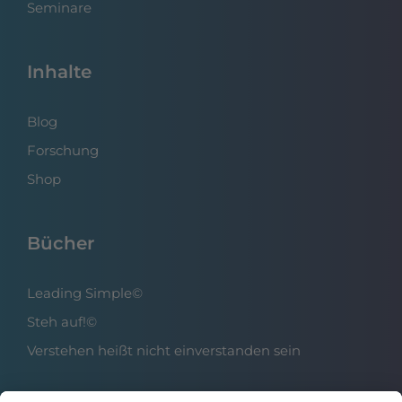
Seminare
Inhalte
Blog
Forschung
Shop
Bücher
Leading Simple©
Steh auf!©
Verstehen heißt nicht einverstanden sein