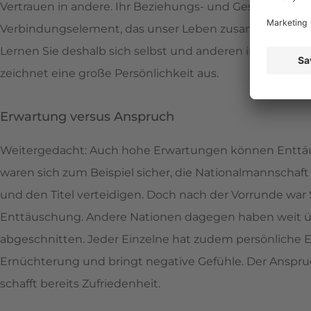
Vertrauen in andere. Ihr Beziehungs- und Gesellschaftsv
Verbindungselement, das unser Leben zusammenhält. De
Lernen Sie deshalb sich selbst und anderen immer wied
zeichnet eine große Persönlichkeit aus.
Erwartung versus Anspruch
Weitergedacht: Auch hohe Erwartungen können Enttäu
waren sich zum Beispiel sicher, die Nationalmannschaft 
und den Titel verteidigen. Doch nach der Vorrunde war 
Enttäuschung. Andere Nationen dagegen haben weit 
abgeschnitten. Jeder Einzelne hat zudem persönliche E
Ernüchterung und bringt negative Gefühle. Der Anspru
schafft bereits Zufriedenheit.