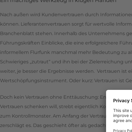
Ein mächtiges Werkzeug in klugen Händen
Nach außen wird Kundenvertrauen durch Informationen
können. Lieferantenvertrauen sorgt für wertvolle Infor
Branchenblatt stehen. Innerhalb des Unternehmens ge
Führungskräften Einblicke, die eine erfolgreichere F
informellem Flurfunk manchmal mehr Bedeutung zu als 
Schwieriges „zutraut“ und ihn bei der Zielerreichung un
weiter, je besser die Ergebnisse werden. Vertrauen ist
Wertschöpfungsinstrument. Oder kurz: Vertrauen ist Ge
Doch kein Vertrauen ohne Enttäuschung: Enttäuscht z
Vertrauen schenken will, strebt eigentlich Kontrolle an
zum Kontrollmonster. Am Anfang der Vertrauenskette st
zerschlägt es. Das geschieht öfter als gedacht. Achten 