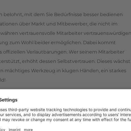
 belohnt, mit dem Sie Bedürfnisse besser bedienen
mationen über Markt und Mitbewerber, die nicht im
währen vertrauensvolle Mitarbeiter vertrauenswürdige
ührung zum Wohl beider ermöglichen. Dabei kommt
offiziellen Verlautbarungen. Wer seinem Mitarbeiter
terstützt, erhöht dessen Selbstvertrauen. Dieses wächst
 ein mächtiges Werkzeug in klugen Händen, ein starkes
ld!
u werden, gehört dazu. Wer nur enttäuschungssicher
. Wer seine Enttäuschungen nicht verarbeitet, mutiert
eht Selbstvertrauen. Denn wer sich selbst enttäuscht,
Sie auf sich. Ohne Selbstvertrauen wächst wenig