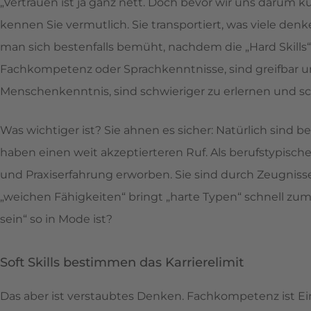
„Vertrauen ist ja ganz nett. Doch bevor wir uns darum 
kennen Sie vermutlich. Sie transportiert, was viele denken
man sich bestenfalls bemüht, nachdem die „Hard Skills“
Fachkompetenz oder Sprachkenntnisse, sind greifbar und
Menschenkenntnis, sind schwieriger zu erlernen und s
Was wichtiger ist? Sie ahnen es sicher: Natürlich sind 
haben einen weit akzeptierteren Ruf. Als berufstypisch
und Praxiserfahrung erworben. Sie sind durch Zeugnisse
„weichen Fähigkeiten“ bringt „harte Typen“ schnell zum
sein“ so in Mode ist?
Soft Skills bestimmen das Karrierelimit
Das aber ist verstaubtes Denken. Fachkompetenz ist Ei