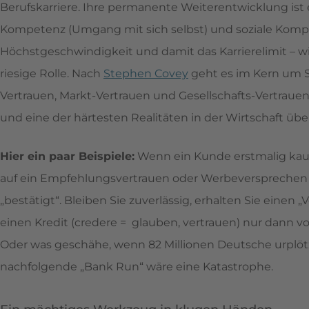
Berufskarriere. Ihre permanente Weiterentwicklung ist ex
Kompetenz (Umgang mit sich selbst) und soziale Kom
Höchstgeschwindigkeit und damit das Karrierelimit – w
riesige Rolle. Nach
Stephen Covey
geht es im Kern um S
Vertrauen, Markt-Vertrauen und Gesellschafts-Vertrauen.
und eine der härtesten Realitäten in der Wirtschaft übe
Hier ein paar Beispiele:
Wenn ein Kunde erstmalig kauf
auf ein Empfehlungsvertrauen oder Werbeversprechen au
„bestätigt“. Bleiben Sie zuverlässig, erhalten Sie einen 
einen Kredit (credere = glauben, vertrauen) nur dann v
Oder was geschähe, wenn 82 Millionen Deutsche urplötz
nachfolgende „Bank Run“ wäre eine Katastrophe.