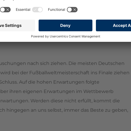
ertrauen leidet ebenso. Vertrauen ist das
swegen wird Vertrauen viel öfter zu Geld als gedacht.
er zu verzeihen, wenn Sie enttäuscht werden. Das
schungen nach sich ziehen. Die meisten Deutschen
wird bei der Fußballweltmeisterschaft ins Finale ziehen
Schluss. Auf die hohen Erwartungen folgte
über ihren eigenen Erwartungen im Wettbewerb
rwartungen. Werden diese nicht erfüllt, kommt die
ch hingegen an uns selbst, immer das Beste zu geben,