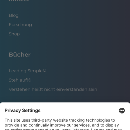
Blog
Forschung
Shop
Bücher
Leading Simple©
Steh auf!©
Verstehen heißt nicht einverstanden sein
Über das Institut
Boris Grundl