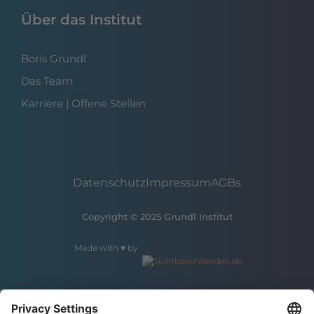
Über das Institut
Boris Grundl
Das Team
Karriere | Offene Stellen
Datenschutz
Impressum
AGBs
Copyright © 2025 Grundl Institut
Made with ♥ by