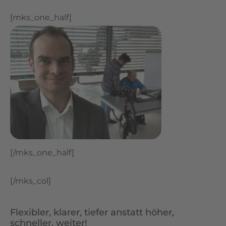
[mks_one_half]
[/mks_one_half]
[/mks_col]
Flexibler, klarer, tiefer anstatt höher,
schneller, weiter!