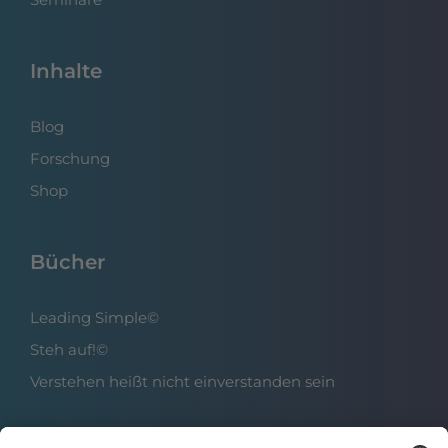
Inhalte
Blog
Forschung
Shop
Bücher
Leading Simple©
Steh auf!©
Verstehen heißt nicht einverstanden sein