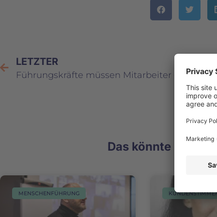
LETZTER
Führungskräfte müssen Mitarbeiter glücklich machen
Das könnte Sie eben
MENSCHENFÜHRUNG
KUNDENSTIMME