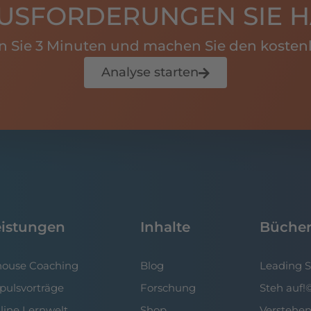
USFORDERUNGEN SIE H
en Sie 3 Minuten und machen Sie den kostenl
Analyse starten
eistungen
Inhalte
Büche
house Coaching
Blog
Leading 
pulsvorträge
Forschung
Steh auf!
line Lernwelt
Shop
Verstehen