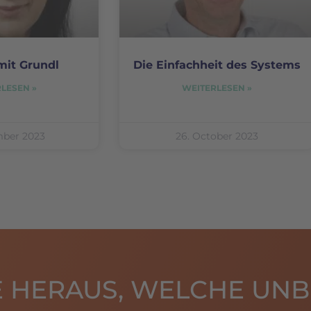
mit Grundl
Die Einfachheit des Systems
LESEN »
WEITERLESEN »
mber 2023
26. October 2023
IE HERAUS, WELCHE UN