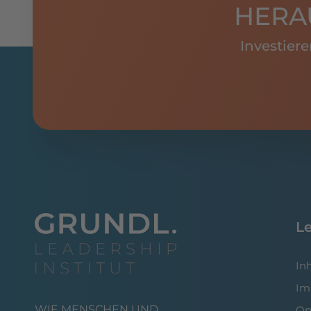
HERA
Investier
L
In
Im
WIE MENSCHEN UND
On