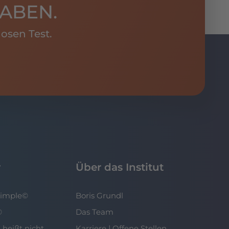
ABEN.
osen Test.
r
Über das Institut
Simple©
Boris Grundl
©
Das Team
 heißt nicht
Karriere | Offene Stellen