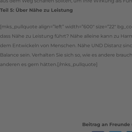
aus dem Weg schaffen sollten, um Ihre Wirkung als Füh
Teil 5: Über Nähe zu Leistung
[mks_pullquote align=”left” width=”600″ size=”22″ bg_col
dass Nähe zu Leistung führt? Nähe alleine kann zu Har
dem Entwickeln von Menschen. Nähe UND Distanz sind 
Balance sein. Verhalten Sie sich so, wie es andere brauch
anderen es gern hätten.[/mks_pullquote]
Beitrag an Freunde 