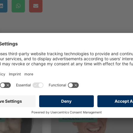
NÄCHSTER
Führungskräfte müssen Mitarbeiter zufrieden machen
falls interessieren:
N
KUNDENSTIMMEN