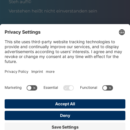
Steh auf!©
Verstehen heißt nicht einverstanden sein
Über das Institut
Boris Grundl
Das Team
Karriere | Offene Stellen
Datenschutz
Impressum
AGBs
Copyright © 2025 Grundl Institut
Made with ♥ by