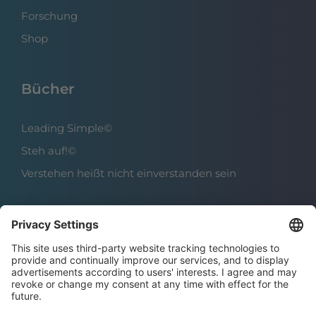
Forschung
Shop
Bücher
Leading Simple©
Steh auf!©
Verstehen heißt nicht einverstanden sein
Über das Institut
Boris Grundl
Das Team
Karriere | Offene Stellen