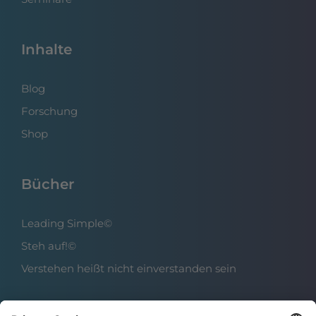
Inhalte
Blog
Forschung
Shop
Bücher
Leading Simple©
Steh auf!©
Verstehen heißt nicht einverstanden sein