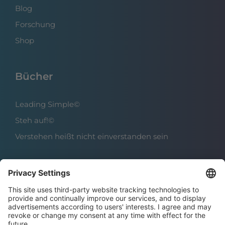
Blog
Forschung
Shop
Bücher
Leading Simple©
Steh auf!©
Verstehen heißt nicht einverstanden sein
Über das Institut
Boris Grundl
Das Team