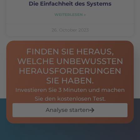
Die Einfachheit des Systems
WEITERLESEN »
26. October 2023
FINDEN SIE HERAUS,
WELCHE UNBEWUSSTEN
HERAUSFORDERUNGEN
SIE HABEN.
Investieren Sie 3 Minuten und machen
Sie den kostenlosen Test.
Analyse starten