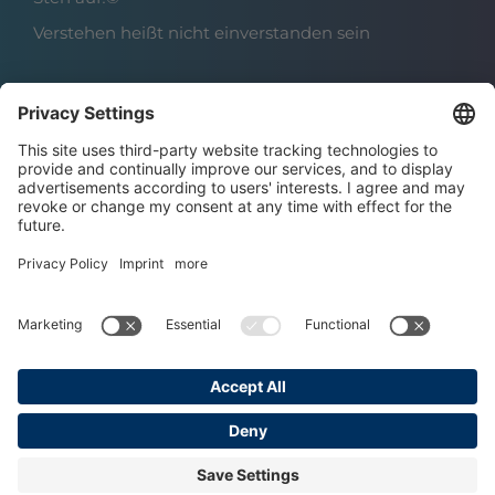
Verstehen heißt nicht einverstanden sein
Über das Institut
Boris Grundl
Das Team
Karriere | Offene Stellen
Datenschutz
Impressum
AGBs
Copyright © 2025 Grundl Institut
Made with ♥ by