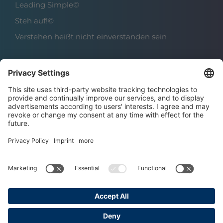
Leading Simple©
Steh auf!©
Verstehen heißt nicht einverstanden sein
Über das Institut
Boris Grundl
Das Team
Karriere | Offene Stellen
Datenschutz
Impressum
AGBs
Copyright © 2025 Grundl Institut