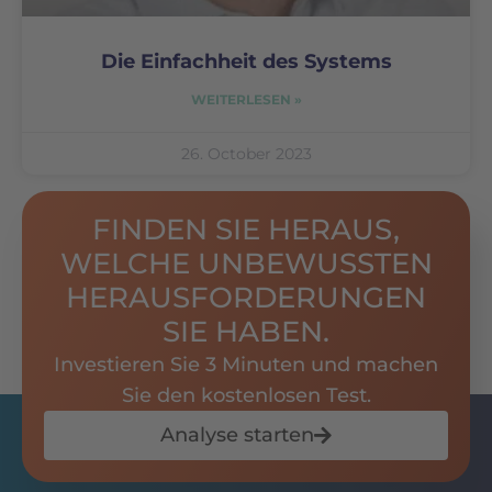
Die Einfachheit des Systems
WEITERLESEN »
26. October 2023
FINDEN SIE HERAUS,
WELCHE UNBEWUSSTEN
HERAUSFORDERUNGEN
SIE HABEN.
Investieren Sie 3 Minuten und machen
Sie den kostenlosen Test.
Analyse starten