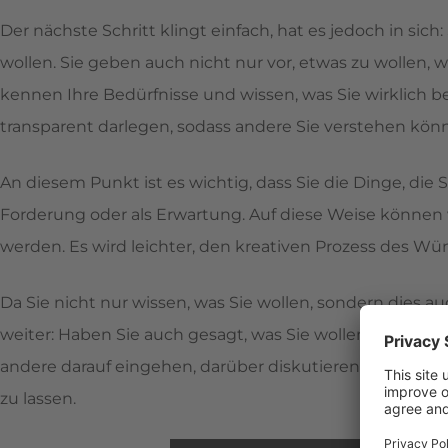
Der nächste Schritt klingt einfach, hat es jedoch in sich
wollen. Sie geben auch nicht nur vor, etwas zu wollen, we
kennen Ihre Bedürfnisse und wissen, was Sie wirklich b
transparent darlegen, sodass andere Sie verstehen kön
An diesem Punkt ist es wichtig, dass Sie die Dinge, die 
Forderung oder als Erwartung. Auf diese Weise können 
werden. Es wird leichter, den kreativen Prozess des W
Da Sie nicht nur wissen, was Sie wollen, sondern dies a
weiter: Haben Sie auch gesagt, was Sie wollen? Nur we
andere darauf eingehen, darüber diskutieren und Ihnen
zu lassen.