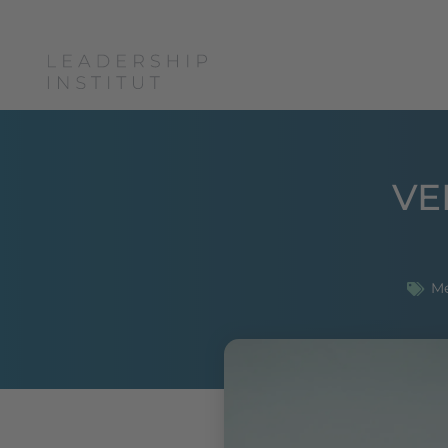
Boris Grundl
Coac
VE
M