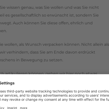
: Sie wissen genau, was Sie wollen und was Sie nicht
il es gesellschaftlich so erwünscht ist, sondern Sie
ewegt. Auch können Sie diese offen, ehrlich und
nen.
Sie wollen, als Wunsch verpacken können. Nicht allein al
wir verhindern, dass Sie am Ende davon erdrückt
ünschens in Bewegung zu setzen.
uch artikulieren können, gehen wir hier noch etwas
nn Sie auch laut sagen, was Sie sich wünschen, können
 helfen, die Wünsche gegebenenfalls Realität werden