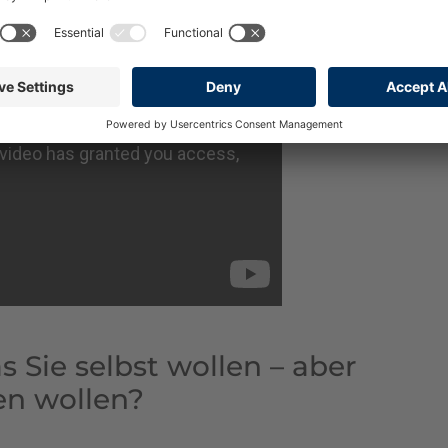
s Sie selbst wollen – aber
en wollen?