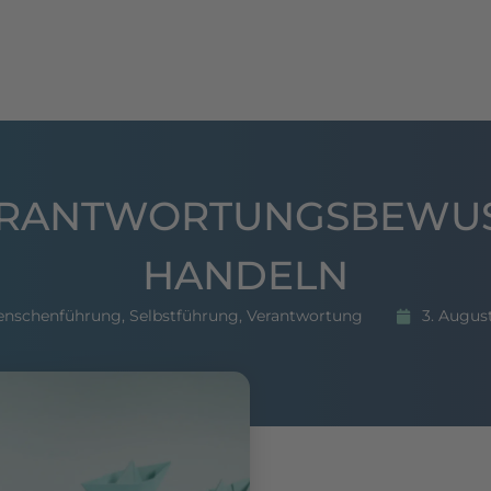
hing
Seminare
Publikationen
Referenzen
RANTWORTUNGSBEWU
HANDELN
enschenführung
,
Selbstführung
,
Verantwortung
3. Augus