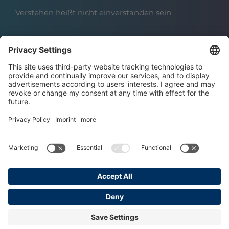
Verstehen heißt nicht einverstanden sein
Über das Institut
Boris Grundl
Das Team
Karriere | Offene Stellen
Datenschutz
Impressum
AGBs
Copyright © 2025 Grundl Institut
Made with ♥ by