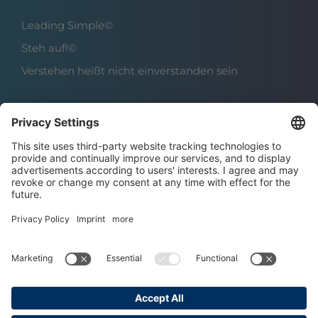
Leading Simple©
Steh auf!©
Verstehen heißt nicht einverstanden sein
Über das Institut
Boris Grundl
Das Team
Karriere | Offene Stellen
Datenschutz
Impressum
AGBs