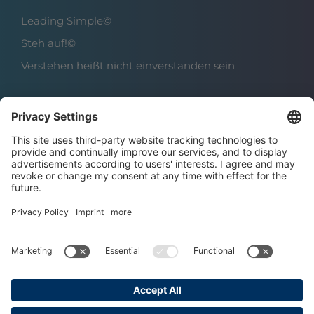
Leading Simple©
Steh auf!©
Verstehen heißt nicht einverstanden sein
Über das Institut
Boris Grundl
Das Team
Karriere | Offene Stellen
Datenschutz
Impressum
AGBs
Copyright © 2025 Grundl Institut