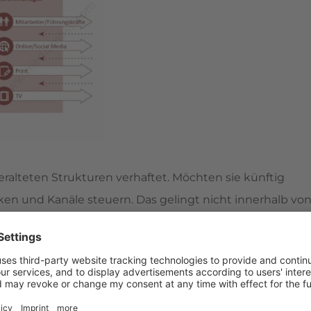
eralteten Strukturen verhaftet. Möchten sie künftig
en und Kanäle steuern. Das gelingt nicht innerhalb vo
en. Voraussetzung dafür ist das Newsroom-Modell.
enmanagern. Während die Themenmanager für die
Medienmanager welche dieser Themen für welche Kanäl
 mit dem Chef vom Dienst (CvD), der die
n leitet. An der Spitze des Newsrooms steht das