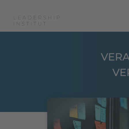
Boris Grundl
Coac
VER
VE