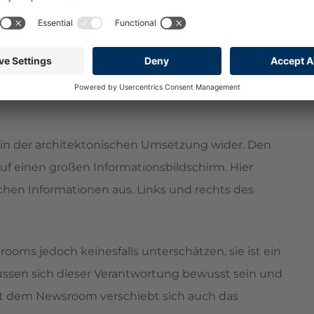
sche Kommunikationsarbeit fällt. Mit dieser
r mehr Effizienz und eine transparente und integrierte
in der architektonischen Umsetzung wider. Den
auf einen großen Informationsbildschirm. Hier
hen Informationen aus. Links und rechts des
ms jedoch keinesfalls unterschätzen, sie ist ein
üssen sich dieser Verantwortung bewusst sein und
 mit dem Newsroom verschiebt sich auch das