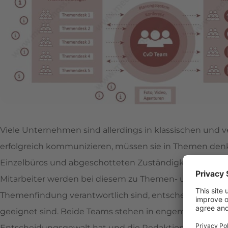
Viele Unternehmen sind allerdings in klassischen und v
erfolgreich kommunizieren, müssen sie in Themen denk
Einzelbüros und abgeschotteten Zuständigkeitsbereich
Mitarbeiter werden bei diesem zu Themen- und Medi
Themenfindung verantwortlich sind, entscheiden die 
geeignet sind. Beide Teams stehen in engem Austausch
Entscheidungsgewalt hat und die Redaktionskonferenze