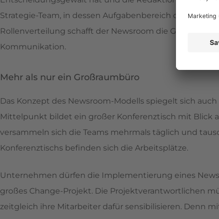
Strategie-Team, in dessen Aufgabenbereich die strategi
Rollenverteilung schafft der Newsroom die Grundlage fü
Kommunikation.
Mehr als nur ein Großraumbüro
Das Konzept des Newsroom-Modells spiegelt sich auch 
Mittelpunkt bildet ein großer Konferenztisch mit Blick 
versammeln sich die Teams mehrmals täglich und tausc
Konferenztischs befinden sich die Arbeitsplätze.
Unternehmen dürfen die Implementierung eines Newsroo
großes Change-Projekt. Die Projektverantwortlichen m
zeitgleich ihre Mitarbeiter dafür sensibilisieren. Denn