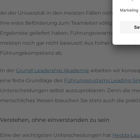
An der Universität in den meisten Fällen nicht. Dort wi
ihre erste Beförderung zum Teamleiter völlig unvorber
Ergebnisse geliefert haben. Führungsverantwortung als
meisten noch gar nicht bewusst! Aus hoher Fachkompet
Führungskompetenz ab.
In der
Grundl Leadership Akademie
arbeiten wir konseq
eine feste Grundlage des
Führungssystems Leading Si
Unterscheidungen selbst auszuprobieren. Denn die menta
menschliches Wesen brauchen Sie stets auch die prakt
Verstehen, ohne einverstanden zu sein
Eine der wichtigsten Unterscheidungen hat
Hedda Lau