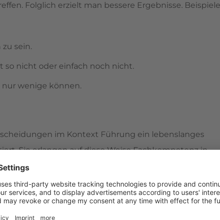
fen. Folglich erzielt man bessere Ergebnisse. Beispiel
zu sein.
ht so nicht oder einfach noch nicht.
g nur wenige können.
rscheidungen im Kontext Führung ein lebenslanges
ssiert. Sie erlangen auf diese Weise Fachkompetenz in
t Beginn der Berufstätigkeit wird klar: Sie müssen
llein ihrer Fachkompetenz nachzugehen, sehen sie sich
ungskompetenz zunehmend gefragt ist. Nur: Wo haben si
 trainiert?