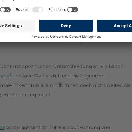
rd selten Führungskompetenz vermittelt. Viele erhalten
eitet, nachdem sie in ihrer Fachkompetenz gute
 Belohnung. Dass sie nun Neuland betreten, ist den
enz leitet sich nicht zwangsläufig hohe
uent mit spezifischen Unterscheidungen. Sie bilden
®
mple
. Ich lade Sie herzlich ein, die folgenden
le Erkenntnis allein hilft Ihnen noch nicht weiter. Als
ische Erfahrung dazu!
er
schon ausführlich mit Blick auf Führung von