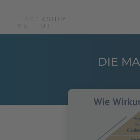
Boris Grundl
Coac
DIE M