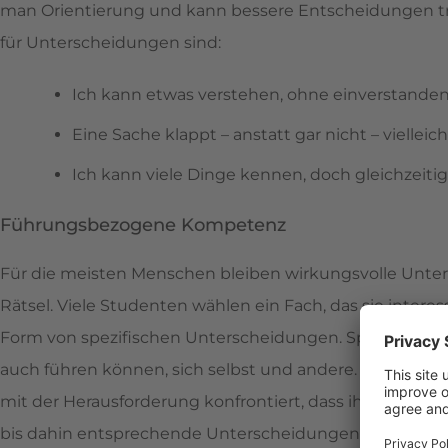
man Orientierung und kann bessere Entscheidungen tref
für Unterscheidungen sind:
Ich kann etwas verstehen, ohne einverstanden 
Eine Sache klappt – anstatt gar nicht – vielleic
Ich kann viele Dinge kennen, doch gleichzeiti
Führungsbezogene Kompetenz
Für die meisten Menschen bleiben wirkungsvolle Unte
Rätsel. Viele Studenten wählen ein Fach, das sie intere
Form von spezifischen Unterscheidungen. Spätestens mi
auch führen können, sich selbst und andere. Anstatt a
mit der Herausforderung konfrontiert, dass ihre Führ
bis dahin entsprechende Unterscheidungen gelernt und