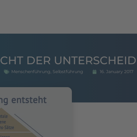
hing
Seminare
Publikationen
Referenzen
ACHT DER UNTERSCHEI
Menschenführung
,
Selbstführung
16. January 2017