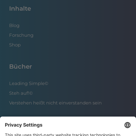
Inhalte
Blog
Forschung
Shop
Bücher
Leading Simple©
Steh auf!©
Verstehen heißt nicht einverstanden sein
Über das Institut