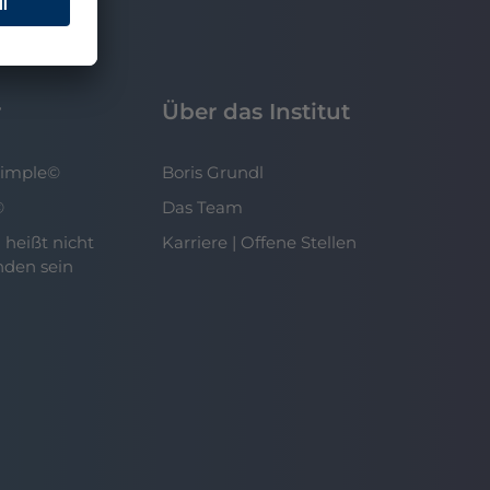
r
Über das Institut
Simple©
Boris Grundl
©
Das Team
 heißt nicht
Karriere | Offene Stellen
nden sein