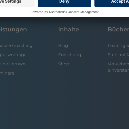
eistungen
Inhalte
Büche
house Coaching
Blog
Leading 
pulsvorträge
Forschung
Steh auf!
line Lernwelt
Shop
Verstehen
einversta
minare