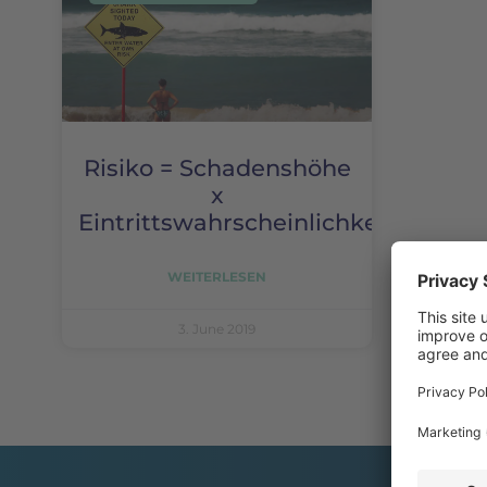
Risiko = Schadenshöhe
x
Eintrittswahrscheinlichkeit?
WEITERLESEN
3. June 2019