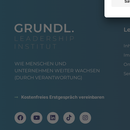
L
In
Im
WIE MENSCHEN UND
On
UNTERNEHMEN WEITER WACHSEN
Se
(DURCH VERANTWORTUNG)
Kostenfreies Erstgespräch vereinbaren