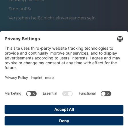
Steh auf!©
Verstehen heißt nicht einverstanden sein
Über das Institut
Boris Grundl
Das Team
Karriere | Offene Stellen
Datenschutz
Impressum
AGBs
Copyright © 2025 Grundl Institut