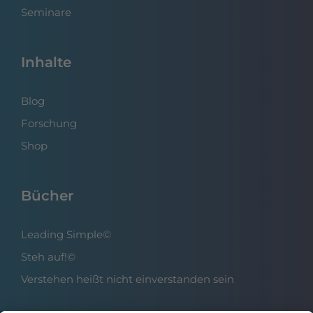
Seminare
Inhalte
Blog
Forschung
Shop
Bücher
Leading Simple©
Steh auf!©
Verstehen heißt nicht einverstanden sein