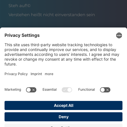
Steh auf!©
Verstehen heißt nicht einverstanden sein
Über das Institut
Boris Grundl
Das Team
Karriere | Offene Stellen
Datenschutz
Impressum
AGBs
Copyright © 2025 Grundl Institut