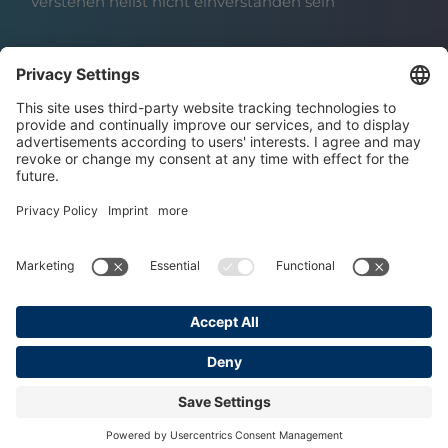
Verstehen heißt nicht einverstanden sein
Über das Institut
Boris Grundl
Das Team
Karriere | Offene Stellen
Datenschutz
Impressum
AGBs
Copyright © 2025 Grundl Institut
Made with ♥ by