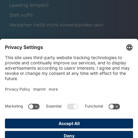
Leading Simple©
Steh auf!©
Verstehen heißt nicht einverstanden sein
Über das Institut
Boris Grundl
Das Team
Karriere | Offene Stellen
Datenschutz
Impressum
AGBs
Copyright © 2025 Grundl Institut