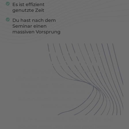
Es ist effizient
genutzte Zeit
Du hast nach dem
Seminar einen
massiven Vorsprung
FÜR WEN SIND DIESE
INTENSIVSEMINARE
Ein Seminar für
ergebnisorientierte
Menschen. Ob Du selbständig bist und ein
kleines Team führst, Unternehmer mit
mehreren Standorten bist oder als
Führungskraft die Verantwortung für ein
größeres Team hast.
Einfach gesagt: Dieses Seminar ist
für alle,
die sich selbst und andere noch besser