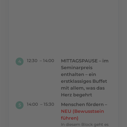
Montag nach
dem Seminar
Deine PS auf
die Straße und
lässt Dich nicht
mehr von
Führungsblockaden
hindern.
12:30 – 14:00
MITTAGSPAUSE – im
4
Seminarpreis
enthalten – ein
erstklassiges Buffet
mit allem, was das
Herz begehrt
14:00 – 15:30
Menschen fördern –
5
NEU (Bewusstsein
führen)
In diesem Block geht es