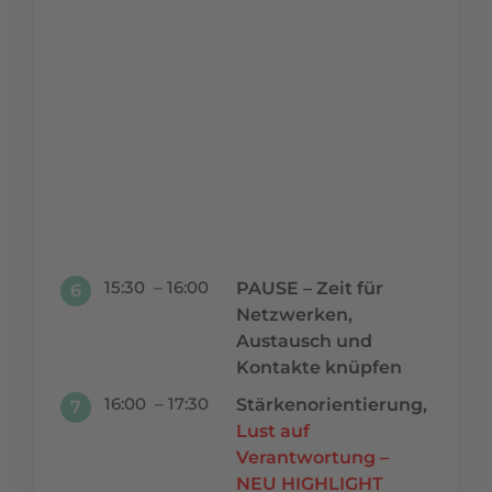
Du holst das
volle Potenzial
aus jedem
Deiner
Mitarbeiter
heraus und
entwickelst
andere dahin,
dass sie
dasselbe tun.
15:30 – 16:00
PAUSE – Zeit für
6
Netzwerken,
Austausch und
Kontakte knüpfen
16:00 – 17:30
Stärkenorientierung,
7
Lust auf
Verantwortung –
NEU HIGHLIGHT