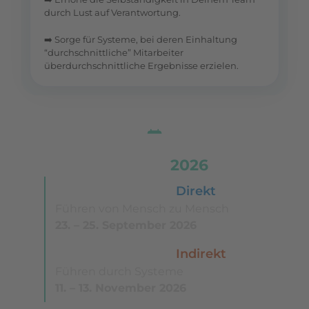
durch Lust auf Verantwortung.
➡️ Sorge für Systeme, bei deren Einhaltung
“durchschnittliche” Mitarbeiter
überdurchschnittliche Ergebnisse erzielen.
Termine
2026
Leading Simple© –
Direkt
Führen von Mensch zu Mensch
23. – 25. September 2026
Leading Simple© –
Indirekt
Führen durch Systeme
11. – 13. November 2026