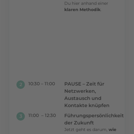
Du hier anhand einer
klaren Methodik
.
Dein Mehrwert:
Ab sofort weißt
Du, wann Du
direkt führen
sollst, und wann
die indirekte
Führung mehr
Sinn macht.
10:30 – 11:00
PAUSE – Zeit für
2
Netzwerken,
Austausch und
Kontakte knüpfen
11:00 – 12:30
Führungspersönlichkeit
3
der Zukunft
Jetzt geht es darum,
wie