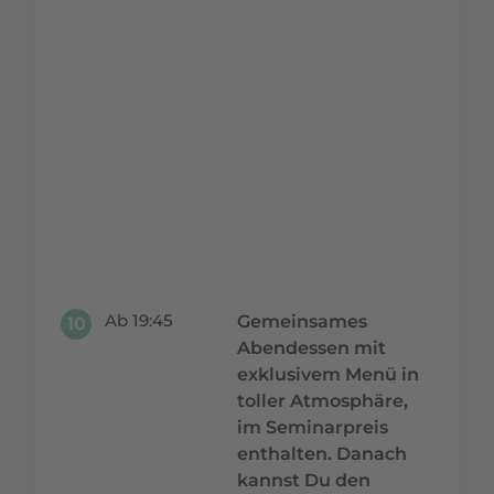
Dein Mehrwert:
Mit diesem
Werkzeug
entwickelst Du
ab sofort Deine
Mitarbeiter
systematisch
und nach
einem klaren
roten Faden.
Ab 19:45
Gemeinsames
10
Abendessen mit
exklusivem Menü in
toller Atmosphäre,
im Seminarpreis
enthalten. Danach
kannst Du den