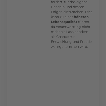
fördert, für das eigene
Handeln und dessen
Folgen einzustehen. Dies
kann zu einer
höheren
Lebensqualität
führen,
da Verantwortung nicht
mehr als Last, sondern
als Chance zur
Entwicklung und Freude
wahrgenommen wird.
Dein Mehrwert:
Deine
Mitarbeiter
wissen genau,
was sie können.
Somit kannst
Du sie
fokussiert
einsetzen und
sie liefern