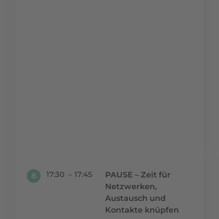
exzellente
Ergebnisse.
Steigerung der
persönlichen
und
beruflichen
Selbstwirksamkeit
durch das
bewusste In-
Besitz-Nehmen
des
eigenen
Verantwortungsbereichs
17:30 – 17:45
PAUSE – Zeit für
8
Netzwerken,
Austausch und
Kontakte knüpfen