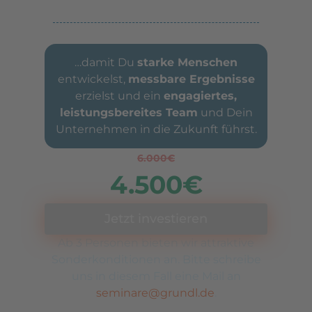
…damit Du
starke Menschen
entwickelst,
messbare Ergebnisse
erzielst und ein
engagiertes,
leistungsbereites Team
und Dein
Unternehmen in die Zukunft führst.
6.000€
4.500€
Jetzt investieren
Ab 3 Personen bieten wir attraktive
Sonderkonditionen an. Bitte schreibe
uns in diesem Fall eine Mail an
seminare@grundl.de
.