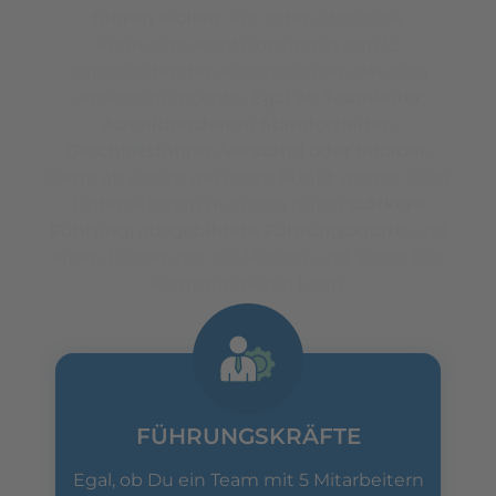
führen wollen.
Für jeden, der seine
Führungsverantwortung in den 15
entscheidenden Kompetenzen deutlich
verbessern möchte.
Egal ob Teamleiter,
Abteilungsleiter, Standortleiter,
Geschäftsführer, Vorstand oder Inhaber.
Denn ab einem gewissen Punkt wächst Dein
Unternehmen nur noch durch
stärkere
Führung, ausgebildete Führungskräfte
und
einen Leader, der die Mission und Vision klar
kommunizieren kann.
FÜHRUNGSKRÄFTE
Egal, ob Du ein Team mit 5 Mitarbeitern