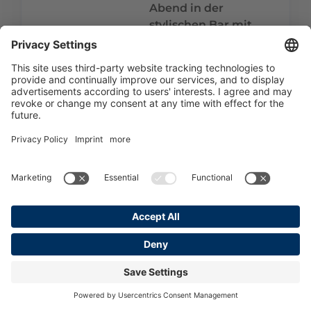
Abend in der
stylischen Bar mit
Smoker Lounge
ausklingen lassen.
Freitag - Seminartag 2
Veränderungskompetenz - Lob & Kritik
- Kluges Vertrauen
08:30 – 10:00
Entwickelnde Fragen
1
und
Veränderungskompetenz
Am zweiten Seminartag
starten wir mit zwei
entscheidenden
Kompetenzen,
die in der
direkten Führung den
Unterschied machen.
Zum einen lernst, wie Du
sogenannte