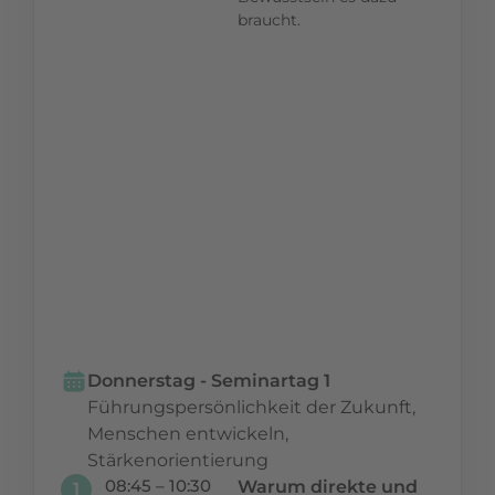
braucht.
Dein Mehrwert:
Du kannst das,
was Du an
diesem Abend
gelernt hast,
direkt am
Folgetag bei
anderen
Teilnehmern
anwenden.
Donnerstag - Seminartag 1
Führungspersönlichkeit der Zukunft,
Menschen entwickeln,
Stärkenorientierung
08:45 – 10:30
Warum direkte und
1