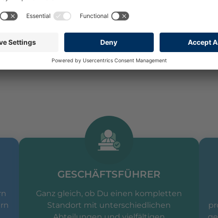
e, die wirkungsvoller kommunizieren wollen.
Für jeden, 
erbessern möchte.
Egal wo Du gerade stehst und welch
 an Deine sprachlichen Grenzen und Deine Fähigkeit
arüber, wie Du als Kommunikator wirklich wirkst
und 
GESCHÄFTSFÜHRER
rn
Ganz gleich, ob Du einen kompletten
ern
Standort mit unterschiedlichen
pr
Abteilungen und vielfältigen
ge