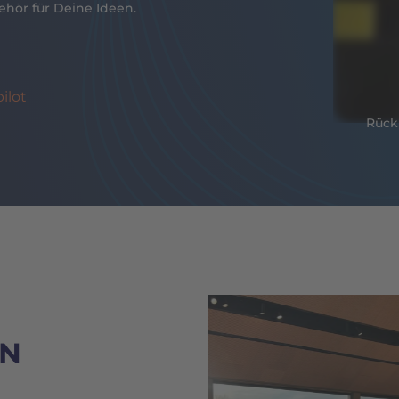
ehör für Deine Ideen.
ilot
Rückb
IN