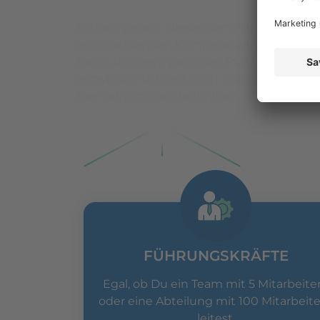
Einfach gesagt: dieses Seminar ist
für all
entscheidenden Kompetenzen deutlich v
Denn ab einem gewissen Punkt kommst Du
entwickelt sich nur noch durch
Klarheit d
hier vermittelten Techniken.
FÜHRUNGSKRÄFTE
Egal, ob Du ein Team mit 5 Mitarbeite
oder eine Abteilung mit 100 Mitarbeit
leitest.