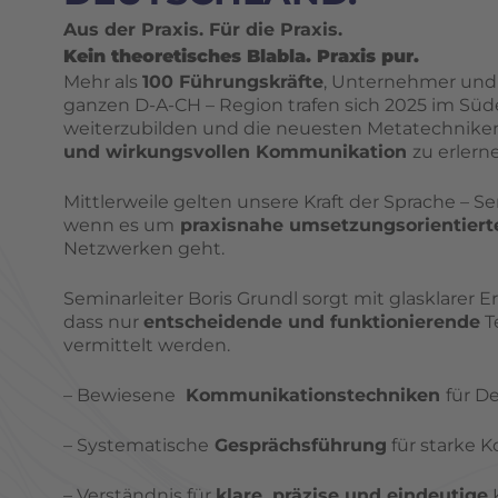
Aus der Praxis. Für die Praxis.
Kein theoretisches Blabla. Praxis pur.
Mehr als
100 Führungskräfte
, Unternehmer und 
ganzen D-A-CH – Region trafen sich 2025 im Sü
weiterzubilden und die neuesten Metatechnike
und wirkungsvollen Kommunikation
zu erlern
Mittlerweile gelten unsere Kraft der Sprache – Se
wenn es um
praxisnahe umsetzungsorientiert
Netzwerken geht.
Seminarleiter Boris Grundl sorgt mit glasklarer E
dass nur
entscheidende und funktionierende
T
vermittelt werden.
– Bewiesene
Kommunikationstechniken
für D
– Systematische
Gesprächsführung
für starke 
–
Verständnis für
klare, präzise und eindeutige