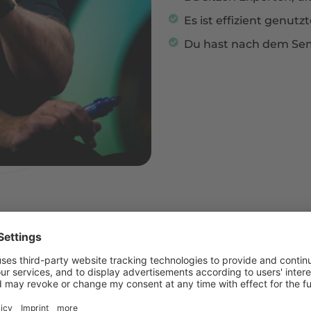
Es ist effizient genutzt
Du hast nach dem Sem
N SIND DIESE INTENSIVS
en. Ob Du selbständig bist und ein kleines Team füh
ung für ein größeres Team hast.