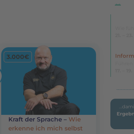
T
Kraft 
Wie füh
21. – 2
Kraft 
Inform
3.000€
Führen
17. – 19
…dami
Ergebn
Kraft der Sprache –
Wie
erkenne ich mich selbst