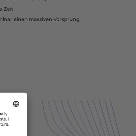
e Zeit
inar einen massiven Vorsprung
EMINARE
rst, Unternehmer mit mehreren Standorten