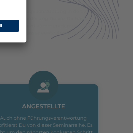
der seine Gesprächsführung in den 21
e Herausforderung Du vor Dir hast.
 noch besser zu kommunizieren
durch die konsequente Anwendung der
ANGESTELLTE
Auch ohne Führungsverantwortung
ofitierst Du von dieser Seminarreihe. Es
ht um den nächsten konkreten Schritt