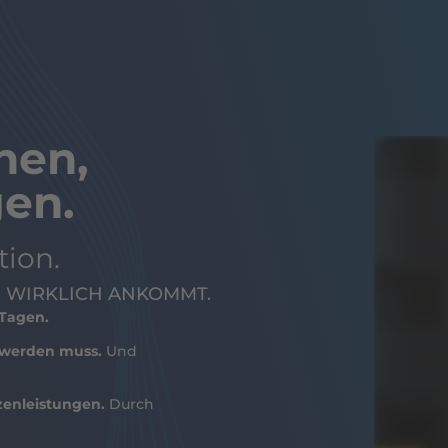
hen,
en.
ion.
N
WIRKLICH
ANKOMMT.
 Tagen.
n werden muss.
Und
zenleistungen.
Durch