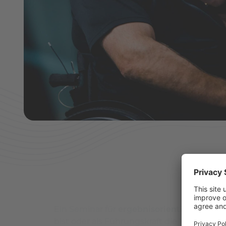
FÜR WE
Ein Seminar für
ergebnisorientierte
Mensch
bist oder als Führungskraft die Verantwort