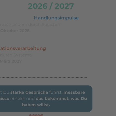
ermine
2026 / 2027
der Sprache© –
Handlungsimpulse
re ich andere durch Sprache?
3. Oktober 2026
der Sprache© –
ationsverarbeitung
 durch Systeme
. März 2027
t Du
starke Gespräche
führst,
messbare
isse
erzielst und
das bekommst, was Du
haben willst.
6.000€