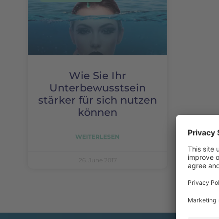
Wie Sie Ihr
Unterbewusstsein
stärker für sich nutzen
können
WEITERLESEN
26. June 2017