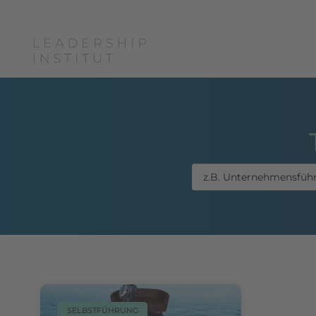
Boris Grundl
Coac
SELBSTFÜHRUNG