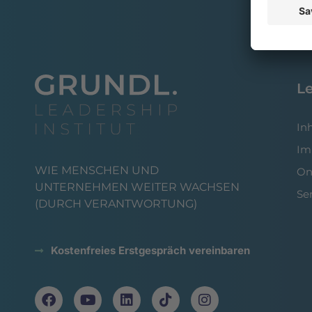
L
In
Im
WIE MENSCHEN UND
On
UNTERNEHMEN WEITER WACHSEN
Se
(DURCH VERANTWORTUNG)
Kostenfreies Erstgespräch vereinbaren