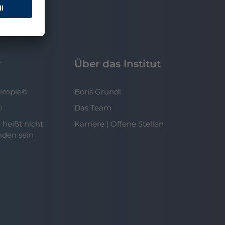
r
Über das Institut
Simple©
Boris Grundl
©
Das Team
 heißt nicht
Karriere | Offene Stellen
nden sein