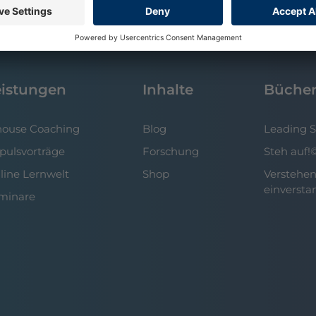
eistungen
Inhalte
Büche
house Coaching
Blog
Leading 
pulsvorträge
Forschung
Steh auf!
line Lernwelt
Shop
Verstehen
einversta
minare