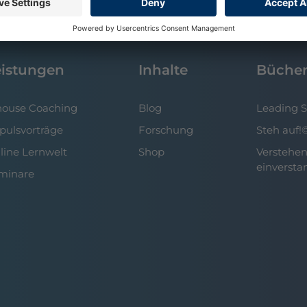
eistungen
Inhalte
Büche
house Coaching
Blog
Leading 
pulsvorträge
Forschung
Steh auf!
line Lernwelt
Shop
Verstehen
einversta
minare