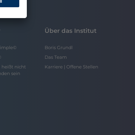
r
Über das Institut
Simple©
Boris Grundl
©
Das Team
 heißt nicht
Karriere | Offene Stellen
nden sein