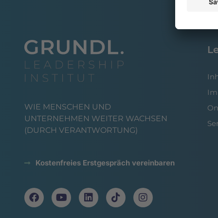
L
In
Im
WIE MENSCHEN UND
On
UNTERNEHMEN WEITER WACHSEN
Se
(DURCH VERANTWORTUNG)
Kostenfreies Erstgespräch vereinbaren