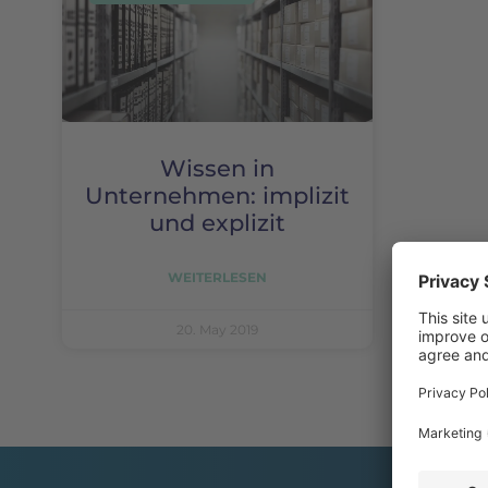
Wissen in
Unternehmen: implizit
und explizit
WEITERLESEN
20. May 2019