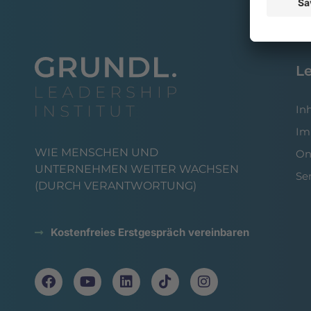
L
In
Im
WIE MENSCHEN UND
On
UNTERNEHMEN WEITER WACHSEN
Se
(DURCH VERANTWORTUNG)
Kostenfreies Erstgespräch vereinbaren