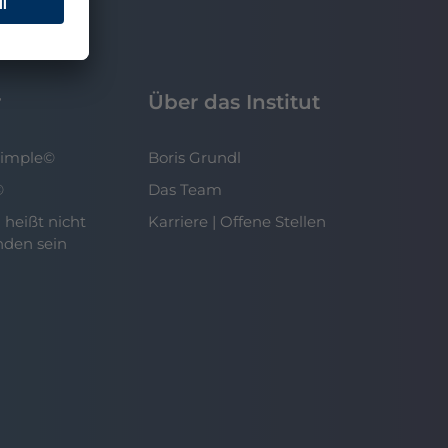
r
Über das Institut
Simple©
Boris Grundl
©
Das Team
 heißt nicht
Karriere | Offene Stellen
nden sein