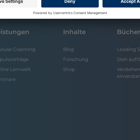
eistungen
Inhalte
Büche
house Coaching
Blog
Leading 
pulsvorträge
Forschung
Steh auf!
line Lernwelt
Shop
Verstehen
einversta
minare