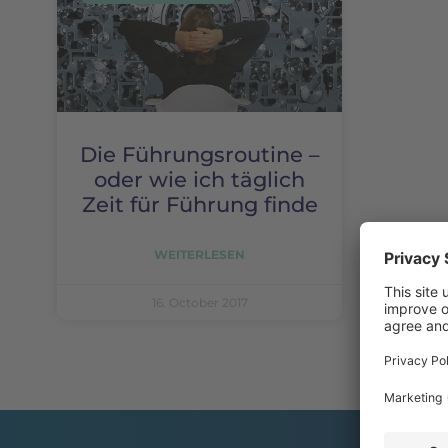
Die Führungsroutine –
oder wie ich täglich
Zeit für Führung finde
WEITERLESEN
16. October 2017