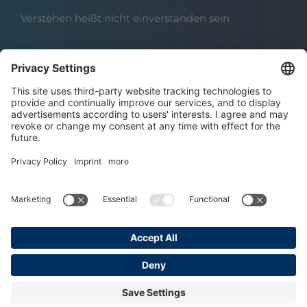
Verstehen heißt nicht einverstanden sein
Über das Institut
Boris Grundl
Das Team
Karriere | Offene Stellen
Datenschutz
Impressum
AGBs
Copyright © 2025 Grundl Institut
Made with ♥ by