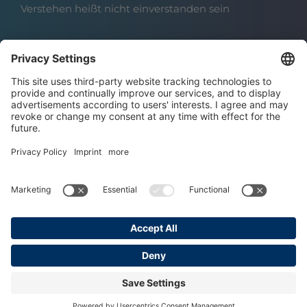
Verstehen heißt nicht einverstanden sein
Über das Institut
Boris Grundl
Das Team
Karriere | Offene Stellen
Datenschutz
Impressum
AGBs
Copyright © 2025 Grundl Institut
Made with ♥ by