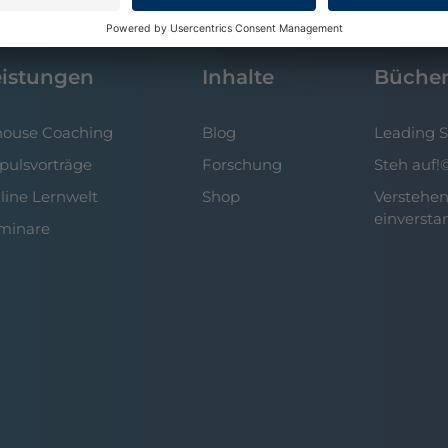
eistungen
Inhalte
Büche
house Coaching
Blog
Leading 
pulsvorträge
Forschung
Steh auf!
line Lernwelt
Shop
Verstehen
einversta
minare