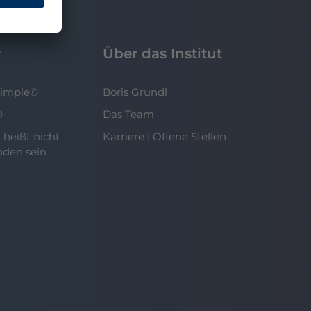
r
Über das Institut
Simple©
Boris Grundl
©
Das Team
 heißt nicht
Karriere | Offene Stellen
nden sein