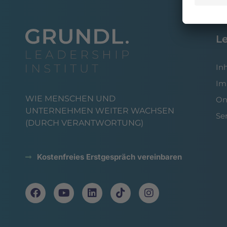
L
In
Im
WIE MENSCHEN UND
On
UNTERNEHMEN WEITER WACHSEN
Se
(DURCH VERANTWORTUNG)
Kostenfreies Erstgespräch vereinbaren