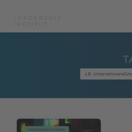
Boris Grundl
Coac
T
MENSCHENFÜHRUNG