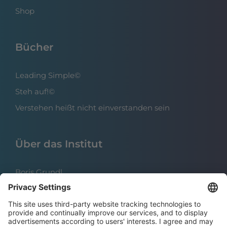
Shop
Bücher
Leading Simple©
Steh auf!©
Verstehen heißt nicht einverstanden sein
Über das Institut
Boris Grundl
Das Team
Referenzen
Karriere | Offene Stellen