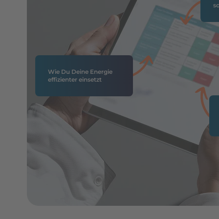
sc
Wie Du Deine Energie
effizienter einsetzt