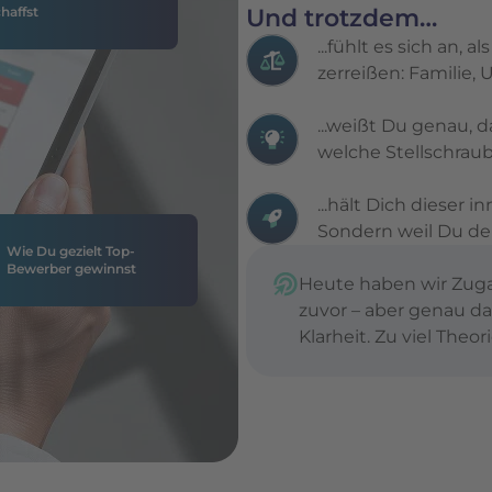
Und trotzdem…
haffst
...fühlt es sich an,
zerreißen: Familie,
...weißt Du genau, d
welche Stellschraub
...hält Dich dieser 
Sondern weil Du de
Wie Du gezielt Top-
Bewerber gewinnst
Heute haben wir Zuga
zuvor – aber genau da
Klarheit. Zu viel The