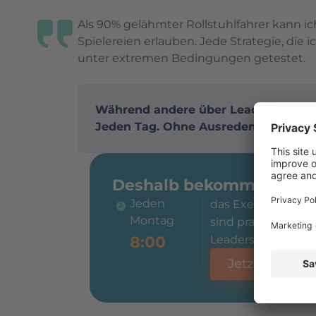
Als 90% gelähmter Rollstuhlfahrer kann ic
Spielereien erlauben. Jede Strategie, die i
unter extremen Bedingungen getestet.
Während andere über Leadership red
Jeden Tag. Ohne Ausreden.
Deshalb bekommst Du von
Jeden
das Executive Brie
Montag
sind praxiserprob
8:00
Leadership-Strateg
Jetzt Executi