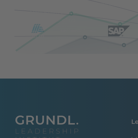
Trage Dich jetzt ein und erhalte jeden
Montag um 8:00 Uhr Dein exklusives
Executive Briefing.
L