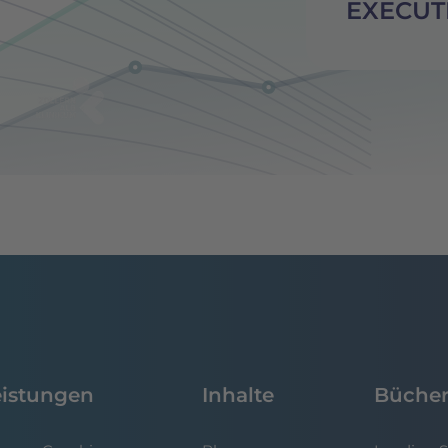
EXECUT
eistungen
Inhalte
Büche