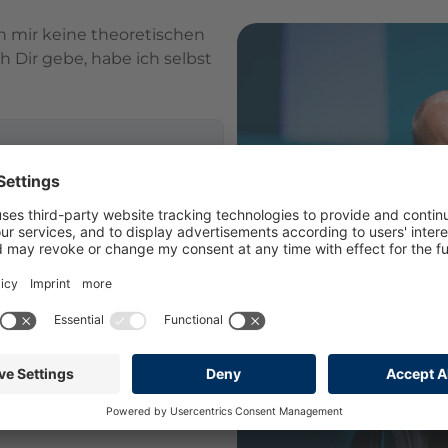
h mir keine theoretischen
ch Dir gebe, habe ich selbst
en, MUSS ich es leben.
 mir persönlich:
fing per E-Mail. Dort enthalten
te und sofort umsetzbare
ien für Deinen Alltag.
ve-Briefing erhalten